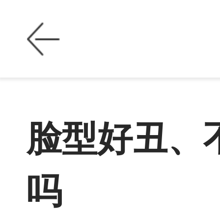
脸型好丑、
吗