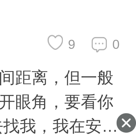
不到最佳状态，
的判断。 周
9
0
医院老门诊楼五
间距离，但一般
开眼角，要看你
去找我，我在安贞