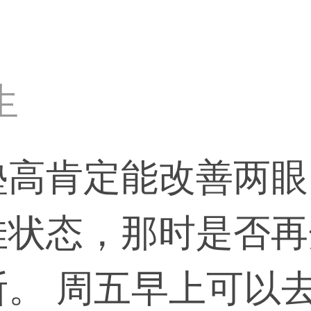
距离，但一般达
眼角，要看你自己
生
找我，我在安贞
垫高肯定能改善两眼
佳状态，那时是否再
断。 周五早上可以