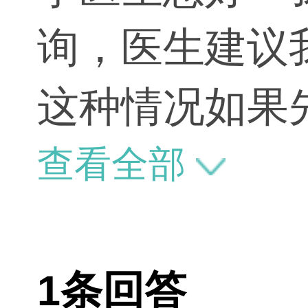
询，医生建议
这种情况如果
部分），是不
查看全部
5号本周五您
接去旧楼五层
1条回答