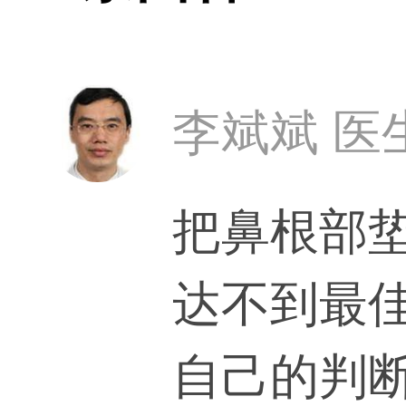
能改善两眼间
那时是否再开
李斌斌 医
五早上可以去
把鼻根部
楼整形科
达不到最
自己的判