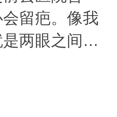
心会留疤。像我
就是两眼之间的
？另外，12月
帮我看看，直
鼻根部垫高肯定