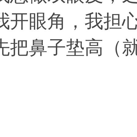
我开眼角，我担
先把鼻子垫高（
是就不用开眼角了
出诊吗？我想找您
找您可以吗？把