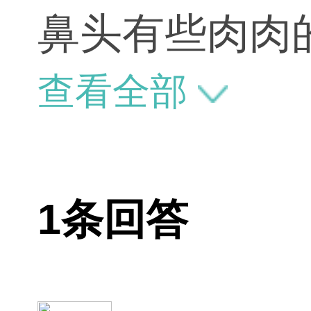
鼻头有些肉肉
头、鼻翼缩窄
查看全部
1条回答