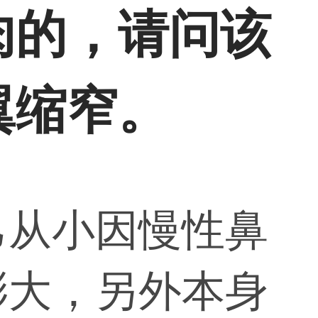
肉的，请问该
翼缩窄。
己从小因慢性鼻
膨大，另外本身