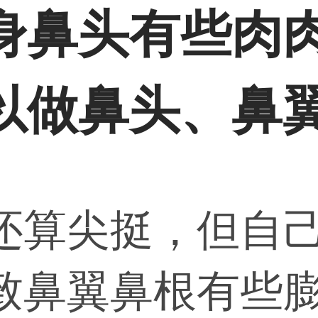
身鼻头有些肉
以做鼻头、鼻
还算尖挺，但自
致鼻翼鼻根有些