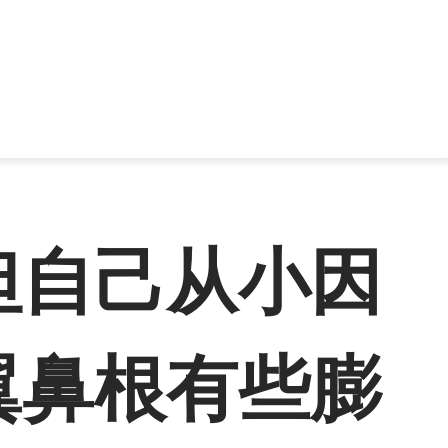
但自己从小因
翼鼻根有些膨