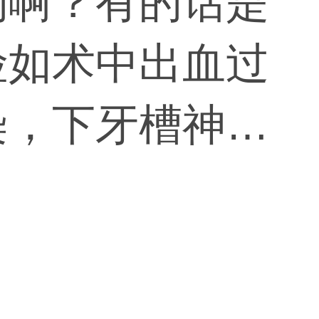
的啊？有的话是
险如术中出血过
染，下牙槽神经