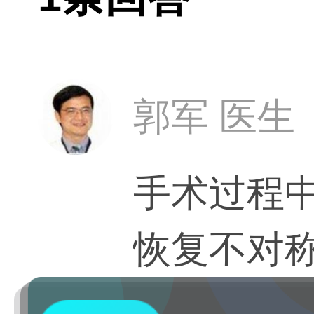
郭军 医生
手术过程
恢复不对