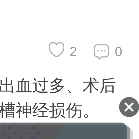
2
0
出血过多、术后
槽神经损伤。