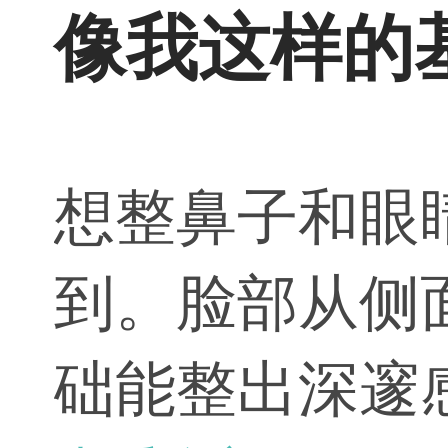
像我这样的
想整鼻子和眼
到。脸部从侧
础能整出深邃