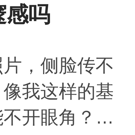
邃感吗
照片，侧脸传不
，像我这样的基
能不开眼角？貌