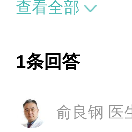
似如果垫高鼻
查看全部
果。首先要说
影响的，只是
1条回答
过模糊无法给
俞良钢 医