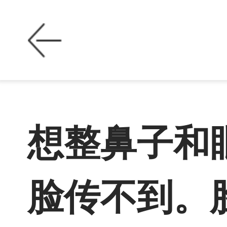
想整鼻子和
脸传不到。