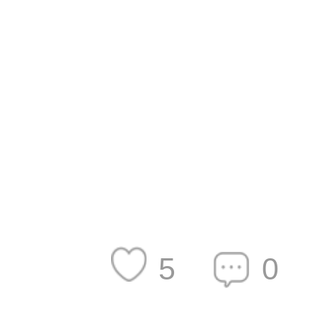
有拉长眼角的效
高对眼间距没有
 你的照片太
建议你到院面诊
5
0