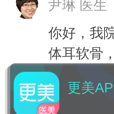
尹琳 医生
你好，我
体耳软骨，
更美AP