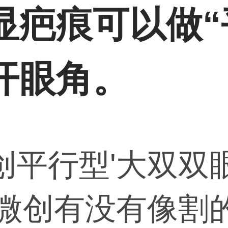
显疤痕可以做“
开眼角。
创平行型'大双双
'微创有没有像割