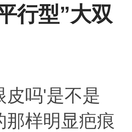
平行型”大双
眼皮吗'是不是
的那样明显疤痕