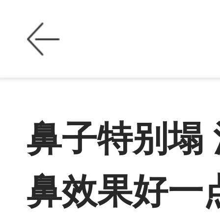
鼻子特别塌
鼻效果好一