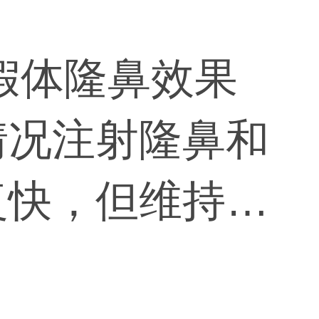
假体隆鼻效果
情况注射隆鼻和
复快，但维持维