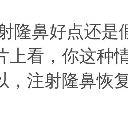
注射隆鼻好点还是
片上看，你这种
以，注射隆鼻恢