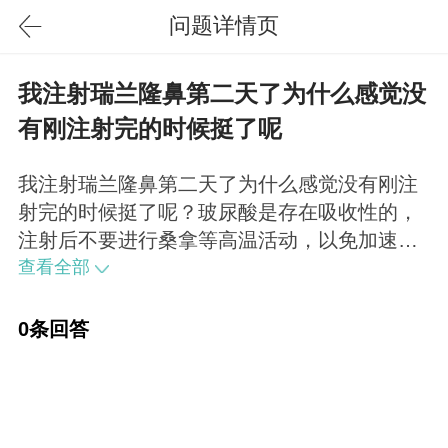
问题详情页
我注射瑞兰隆鼻第二天了为什么感觉没
有刚注射完的时候挺了呢
我注射瑞兰隆鼻第二天了为什么感觉没有刚注
射完的时候挺了呢？玻尿酸是存在吸收性的，
注射后不要进行桑拿等高温活动，以免加速玻
尿酸的流失。注射玻尿酸后，会有一段的肿胀
查看全部
期，消肿后是会平复一些的，不过也有可能是
你自己的心理作用。现在不用过于担心，如果
0条回答
实在高度不够，是可以进行补打的。