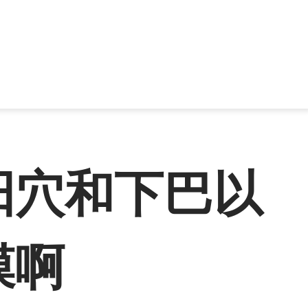
阳穴和下巴以
膜啊