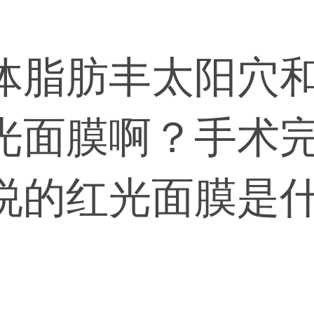
体脂肪丰太阳穴
光面膜啊？手术
说的红光面膜是
始使用，建议与医