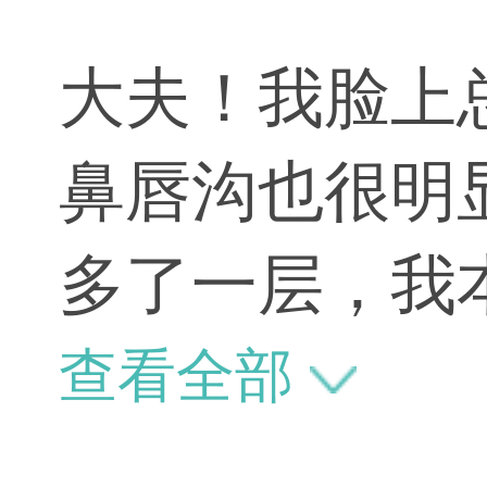
大夫！我脸上
鼻唇沟也很明
多了一层，我
菌，有没有什
查看全部
光、果酸等综