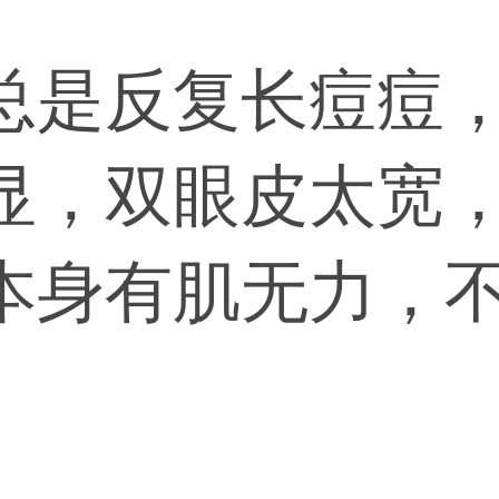
总是反复长痘痘
显，双眼皮太宽
本身有肌无力，
么好办法痘痘可
合改善，眼睛可