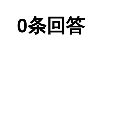
善松弛现象。
0条回答
酸、自体脂肪