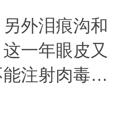
，另外泪痕沟和
，这一年眼皮又
不能注射肉毒杆
以通过中医、激
进行眼部手术改