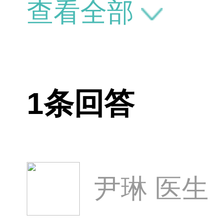
拆线 眼睛挺
查看全部
用每个人都大
1条回答
尹琳 医生