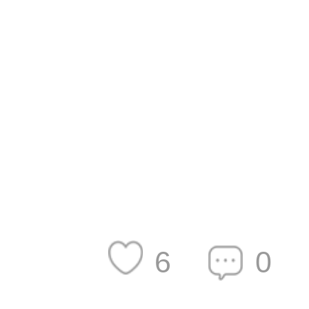
特点就好，不
6
0