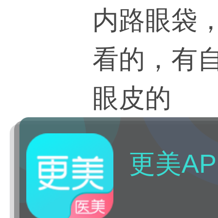
内路眼袋，
看的，有
眼皮的
更美AP