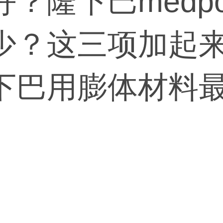
？隆下巴medp
少？这三项加起
下巴用膨体材料