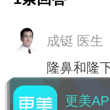
成铤 医生
隆鼻和隆
更美AP