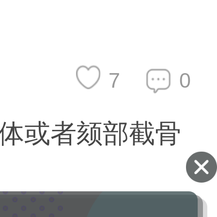
7
0
体或者颏部截骨