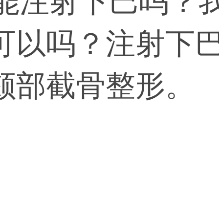
6能注射下巴吗？
可以吗？注射下
颏部截骨整形。