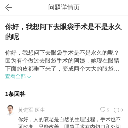
问题详情页
你好，我想问下去眼袋手术是不是永久
的呢
你好，我想问下去眼袋手术是不是永久的呢？
因为有个做过去眼袋手术的阿姨，她现在眼睛
下面的皮都垂下来了，变成两个大大的眼袋，
听其他人说去眼袋手术做了过几年还会再长回
查看全部
来，是这样吗？但听有些医生说去眼袋手术是
永久的，所以不知道哪边的说法才是对的，想
1条回答
咨询一下你的意见。望回复。谢谢。你好，人
的衰老是自然的生理过程，手术也不可改变，
黄进军 医生
5
0
只能改善。眼袋手术有内切口和外切口方法，
你好，人的衰老是自然的生理过程，手术也不
内切口方法只去脂肪，不去除皮肤，随衰老发
可改变，只能改善。眼袋手术有内切口和外切