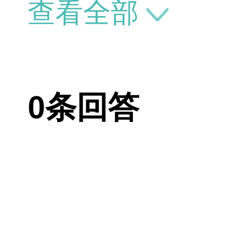
片。不同医生
查看全部
来看，你面部
调整后会改善
0条回答
行双眼皮手术