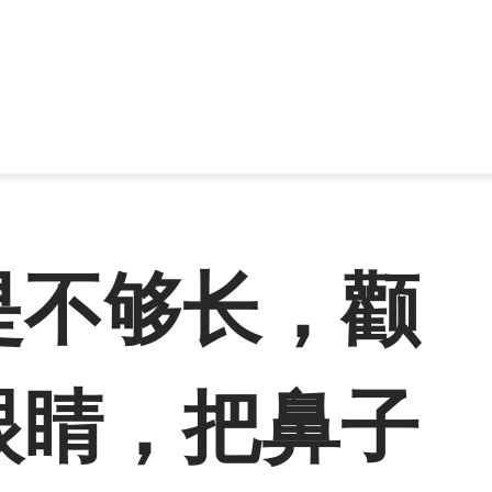
是不够长，颧
眼睛，把鼻子