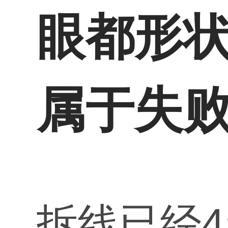
眼都形
属于失
拆线已经