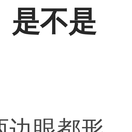
。是不是
两边眼都形