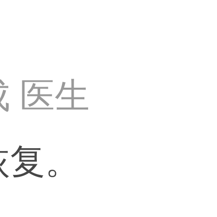
 医生
恢复。