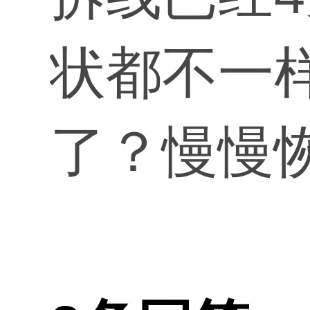
状都不一
了？慢慢