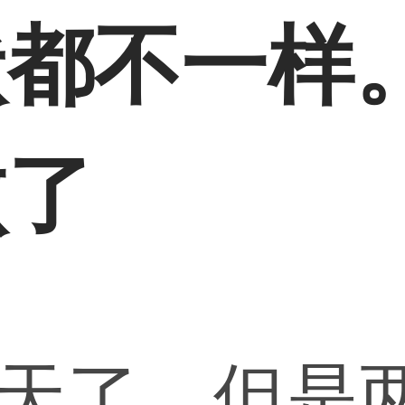
状都不一样
败了
4天了。但是