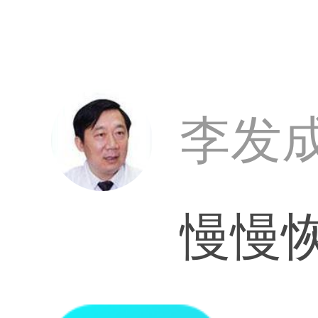
李发成
慢慢