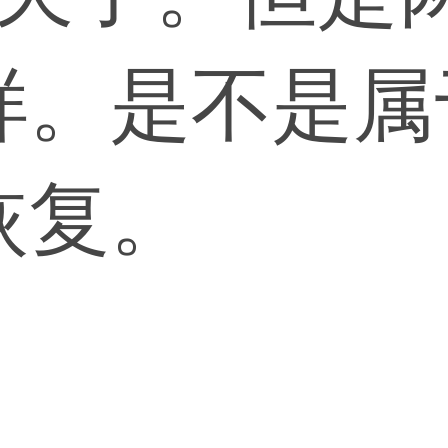
样。是不是属
恢复。