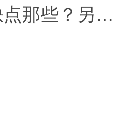
缺点那些？另外
手术？（问题过
言谢）了）发照