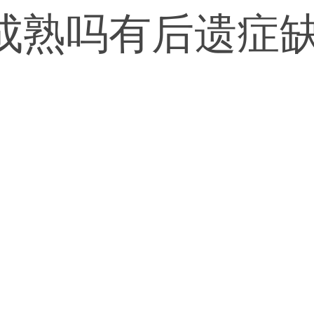
成熟吗有后遗症
外科主任医师做
照经验回答万分