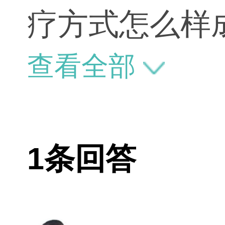
疗方式怎么样
是八大处颌面
查看全部
多谢谢解答按
片
1条回答