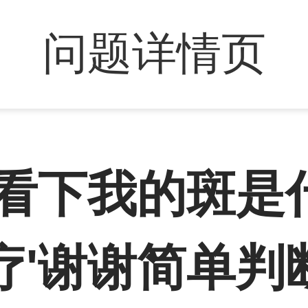
问题详情页
请看下我的斑是
疗'谢谢简单判