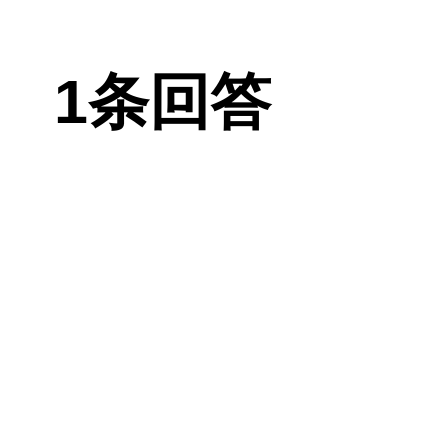
行瘦脸针瘦脸。
连续施打3-4
1条回答