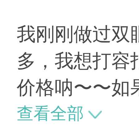
我刚刚做过双
多，我想打容
价格呐〜〜如
脂针的。你可
查看全部