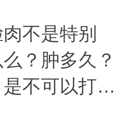
脸肉不是特别
以么？肿多久？
，是不可以打溶
肌肥大，可以进