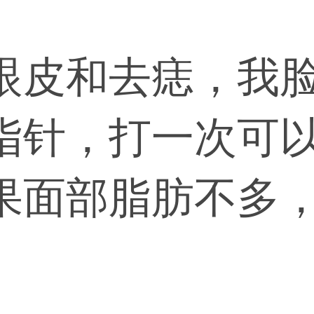
眼皮和去痣，我
指针，打一次可
果面部脂肪不多
以看看是否是咬