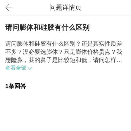
问题详情页
请问膨体和硅胶有什么区别
请问膨体和硅胶有什么区别？还是其实性质差
不多？没必要选膨体？只是膨体价格贵点？我
想隆鼻，我的鼻子是比较短和低，请问怎样的
方案好点？谢谢是不同的假体材料，二者在选
查看全部
择上没有很大的差别，不过如果鼻部皮肤过薄
的话，还是选择膨体比较好。你可以采取假体
1条回答
隆鼻术和鼻延长术。