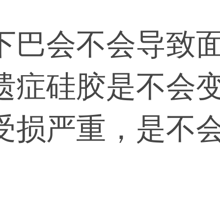
下巴会不会导致
遗症硅胶是不会
受损严重，是不
题，术后就能反
会有后遗症。