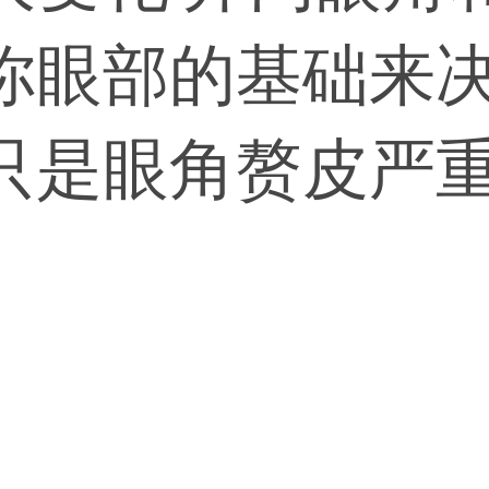
你眼部的基础来
只是眼角赘皮严
改善。