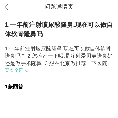
问题详情页
1.一年前注射玻尿酸隆鼻.现在可以做自
体软骨隆鼻吗
1.一年前注射玻尿酸隆鼻.现在可以做自体软骨
隆鼻吗？ 2.您推荐一下哦.是注射爱贝芙隆鼻好
还是做手术隆鼻. 3.想在北京做推荐一下医院？
价格？ 可以做自体软骨隆鼻了。爱贝芙和手术
查看全部
隆鼻现在应用都比较多，存在恢复期、价格上
的差异，看你自己的选择了。北京公立的有八
1条回答
大处、中日、协和等，私立的伊美尔、美联
臣、美莱、叶子等，你可以多走走看看，自己
从中选择一家。价格均要在10000以上了。