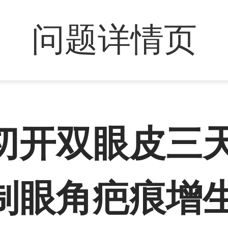
问题详情页
切开双眼皮三
制眼角疤痕增