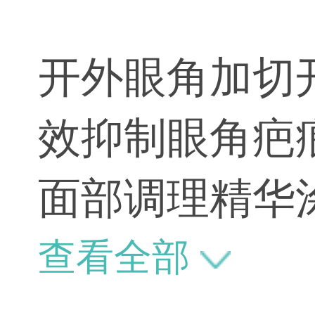
开外眼角加切
效抑制眼角疤
面部调理精华
什么作用吗？
查看全部