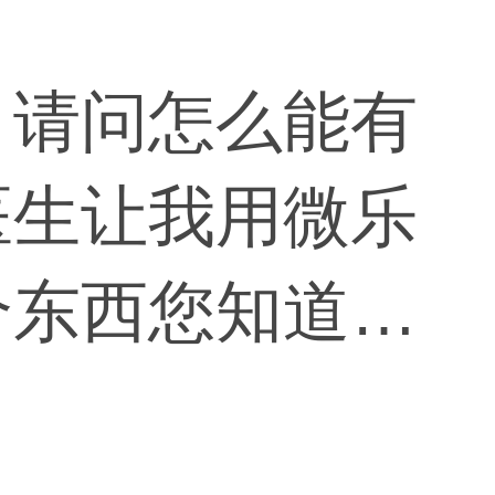
，请问怎么能有
医生让我用微乐
个东西您知道有
疤痕类的药物。