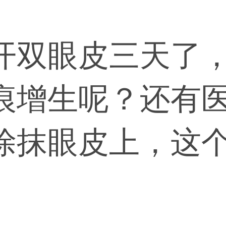
开双眼皮三天了
痕增生呢？还有
涂抹眼皮上，这
可以涂抹一些抗