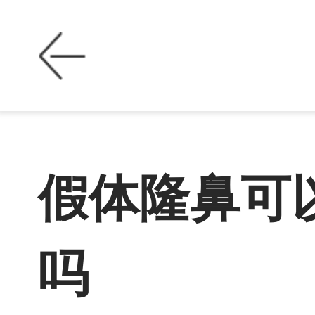
假体隆鼻可
吗