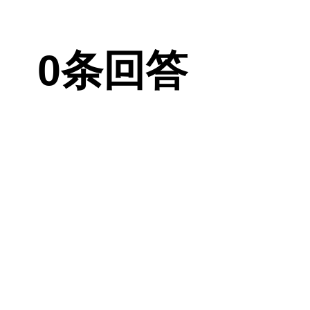
手术对眼部皮
迅那样的效果
0条回答
现，修复费用要