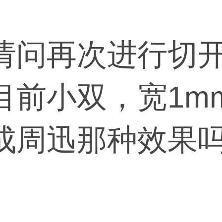
请问再次进行切
目前小双，宽1m
成周迅那种效果
不大，尽量一次