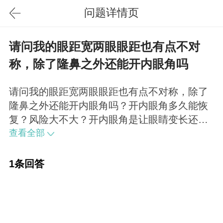
问题详情页
请问我的眼距宽两眼眼距也有点不对
称，除了隆鼻之外还能开内眼角吗
请问我的眼距宽两眼眼距也有点不对称，除了
隆鼻之外还能开内眼角吗？开内眼角多久能恢
复？风险大不大？开内眼角是让眼睛变长还是
变大呢我的眼睛蛮长的但不高可以开眼角，一
查看全部
般7天左右基本消肿，最佳恢复要在3个月左
右。选择好的医院和医生，可以把风险降到最
1条回答
低。开眼角是让眼睛横向变大，如果想高度变
大，可以采取双眼皮手术。