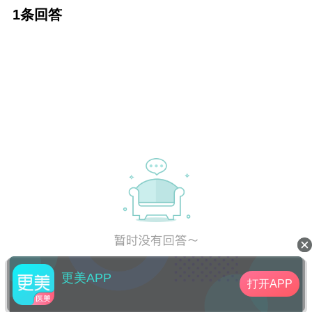
脂肪还是继续听他们的用玻尿酸打泪沟？瑞蓝
1条回答
是应用非常广泛、口碑较好的注射填充产品，
只是需要定期补打。自体脂肪一般需要2次治
疗，存活下来的脂肪就是永久的。在项目选择
上，还是建议根据价位、材料、医生建议等进
行个人筛选。
更美APP
打开APP