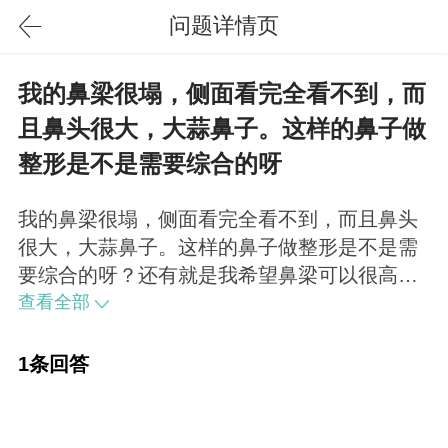
问题详情页
我的鼻梁很塌，侧面看完全看不到，而
且鼻头很大，大蒜鼻子。这样的鼻子做
整形是不是需要综合的呀
我的鼻梁很塌，侧面看完全看不到，而且鼻头
很大，大蒜鼻子。这样的鼻子做整形是不是需
要综合的呀？还有就是我希望鼻梁可以很高，
但是会不会扯到眼部皮肤？做了手术以后脸会
查看全部
小一些么？我十八岁差三个月，想在今年九月
读大学之前把鼻子做了，来得及正常进校么？
1条回答
我大概七月可以去做鼻子、有好的推荐的医院
么？谢谢！麻烦了！是的，需要综合整形，术
后整体面部会显得立体饱满。一般来说，还是