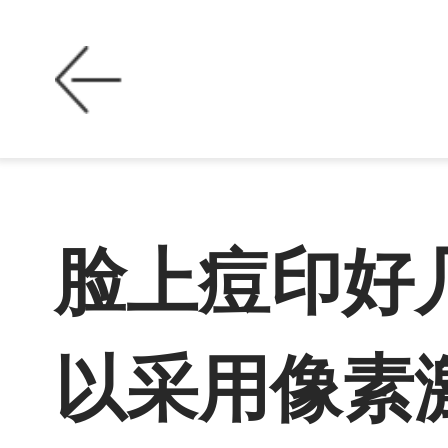
脸上痘印好
以采用像素