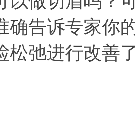
可以做切眉吗？
准确告诉专家你
睑松弛进行改善