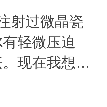
注射过微晶瓷
尔有轻微压迫
纭。现在我想怀
很担心。请你为
宝宝是没有影响