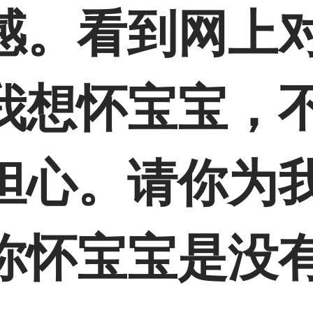
感。看到网上
我想怀宝宝，
担心。请你为
你怀宝宝是没