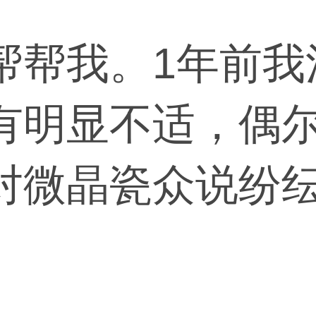
帮帮我。1年前我
有明显不适，偶
对微晶瓷众说纷
会不会有影响，
上来说，对你怀