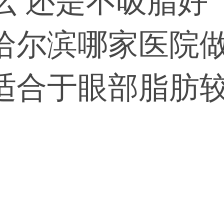
线好还
哈尔滨哪家医院
适合于眼部脂肪
或医生鉴定一下
效性，切开的优
的要求选择。哈