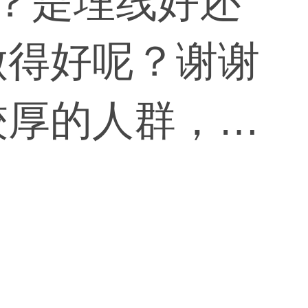
做得好呢？谢谢
较厚的人群，你
。埋线创伤小恢
缺点则正好相
尔滨不太熟悉，