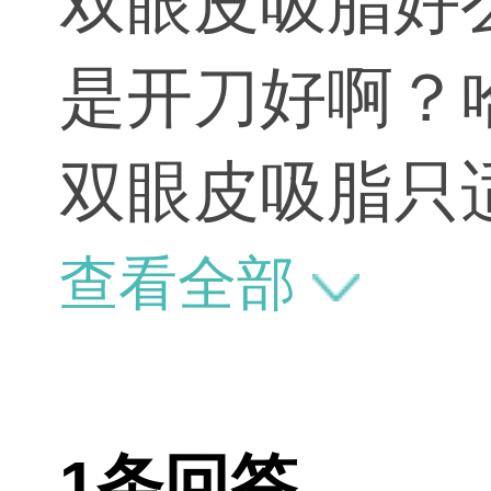
双眼皮吸脂好么 还是不吸脂好 ？是埋
是开刀好啊？
双眼皮吸脂只
可以先由自己
查看全部
复快但是有时
反，要根据你
1条回答