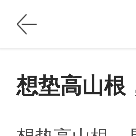
想垫高山根