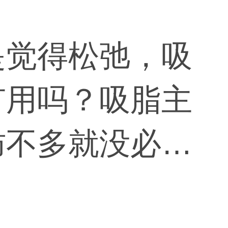
是觉得松弛，吸
有用吗？吸脂主
肪不多就没必要
肌肉也是不行