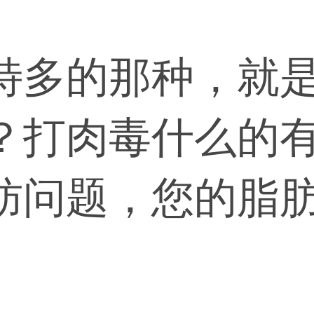
特多的那种，就
？打肉毒什么的
肪问题，您的脂
肉毒素针对的是