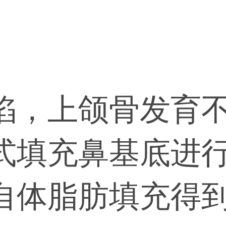
陷，上颌骨发育
式填充鼻基底进
自体脂肪填充得