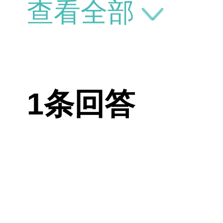
为面部血运丰
查看全部
较高的。
1条回答