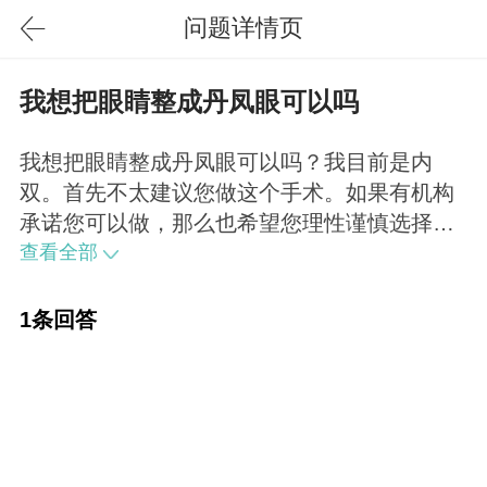
问题详情页
我想把眼睛整成丹凤眼可以吗
我想把眼睛整成丹凤眼可以吗？我目前是内
双。首先不太建议您做这个手术。如果有机构
承诺您可以做，那么也希望您理性谨慎选择，
术后效果可能与您预期的会有差异。天生单眼
查看全部
皮可以通过微调后接近复古的“丹凤眼”，但是
天生双眼皮或内双要改成单眼皮的，最好不要
1条回答
冒险尝试。