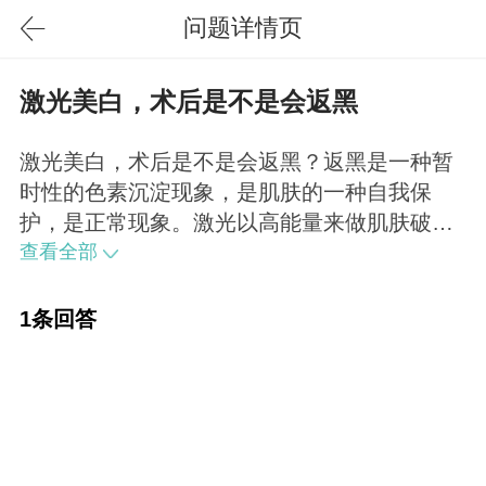
问题详情页
激光美白，术后是不是会返黑
激光美白，术后是不是会返黑？返黑是一种暂
时性的色素沉淀现象，是肌肤的一种自我保
护，是正常现象。激光以高能量来做肌肤破坏
后重建，因此会刺激肌肤产生发炎反应，一般
查看全部
情况下60%的人会出现返黑现象，不必担心，
只要在术后依照正确方式加强护理，这种返黑
1条回答
很快就会自动消失。