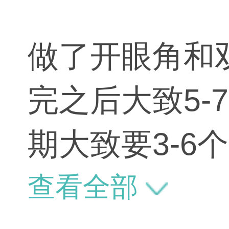
做了开眼角和
完之后大致5-
期大致要3-
自然。当然根
查看全部