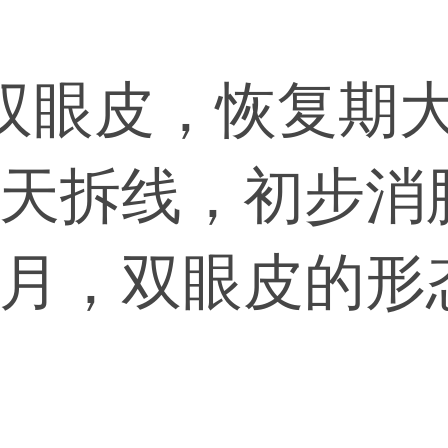
双眼皮，恢复期
7天拆线，初步消
6个月，双眼皮的
据选择术式和每