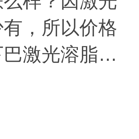
怎么样？因激光
少有，所以价格
下巴激光溶脂费
射溶脂当然也可
需要注射溶脂液
注射技术有很高