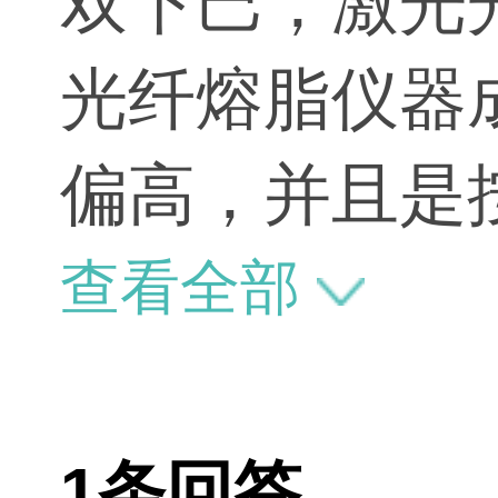
双下巴，激光
光纤熔脂仪器
偏高，并且是
用在1.8w左
查看全部
选择，价格相
体，所以对药
1条回答