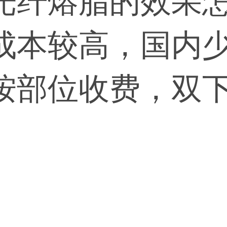
光纤熔脂的效果
成本较高，国内
按部位收费，双
右。非手术类的注
对较低，但因其
品安全以及医生