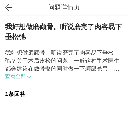
问题详情页
我好想做磨颧骨。听说磨完了肉容易下
垂松弛
我好想做磨颧骨。听说磨完了肉容易下垂松
弛？关于术后皮松的问题，一般这种手术医生
都会建议在做骨骼的同时做一下颞部悬吊，也
就是让可能术后松弛（并不是所有人做完这种
查看全部
手术后都会松弛的）的皮肤上提收紧，这样术
后效果就会美观且精神面貌好了。
1条回答