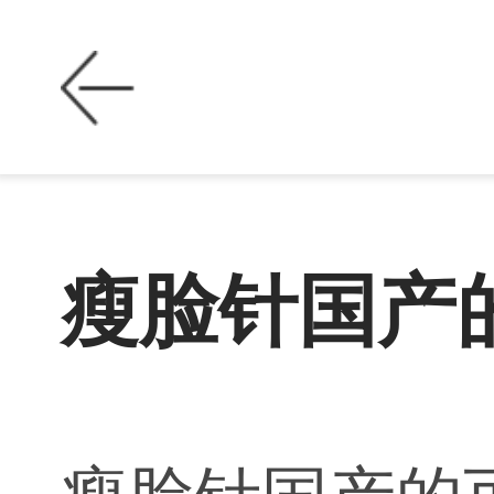
瘦脸针国产