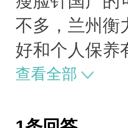
瘦脸针国产的
不多，兰州衡
好和个人保养
嘴巴不停或者
查看全部
千的一样不到
1条回答