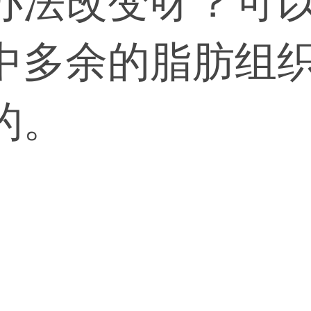
办法改变呀？可
中多余的脂肪组
的。