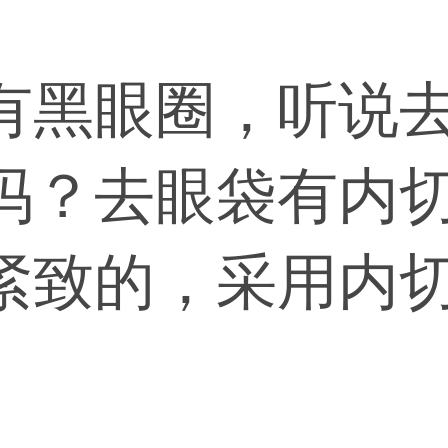
有黑眼圈，听说
吗？去眼袋有内
紧致的，采用内
深层提紧。