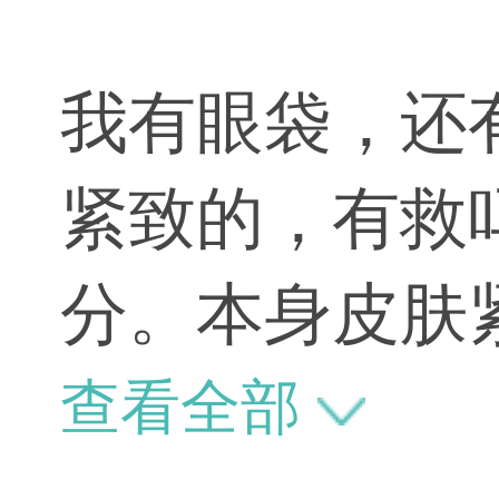
我有眼袋，还
紧致的，有救
分。本身皮肤
的，一定要做
查看全部