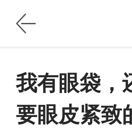
我有眼袋，
要眼皮紧致