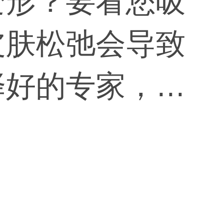
变形？要看您吸
皮肤松弛会导致
择好的专家，技
身服是可以防止