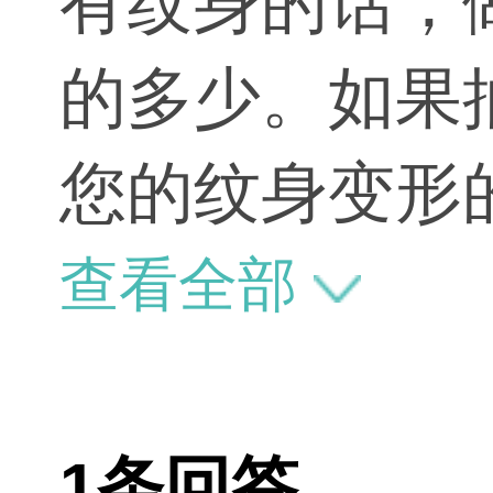
有纹身的话，
的多少。如果
您的纹身变形
术过硬，抽脂
查看全部
此类现象的。
1条回答