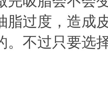
做完吸脂会不会
抽脂过度，造成
的。不过只要选
适当，术后穿塑