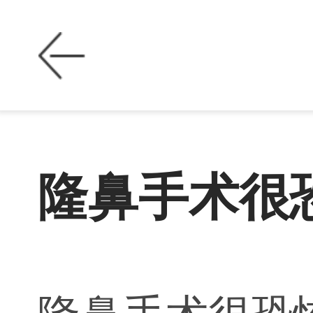
隆鼻手术很