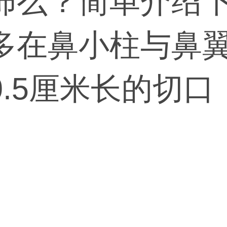
怖么？简单介绍
多在鼻小柱与鼻
0.5厘米长的切
/和鼻骨骨膜下分
先雕刻好的植入
合切口。搞定。