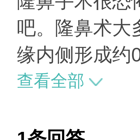
隆鼻手术很恐
吧。隆鼻术大
缘内侧形成约
鼻背筋膜下或
查看全部
的腔隙，将事
位置，然后缝
1条回答