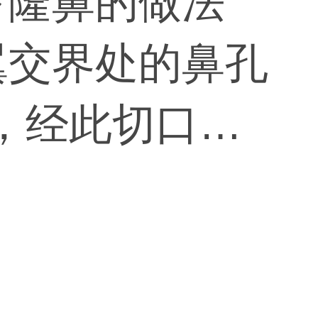
下隆鼻的做法
翼交界处的鼻孔
口，经此切口在
离出一个宽敞
体安置在适当的