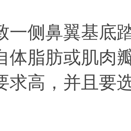
致一侧鼻翼基底
自体脂肪或肌肉
要求高，并且要
果是鼻基底塌陷