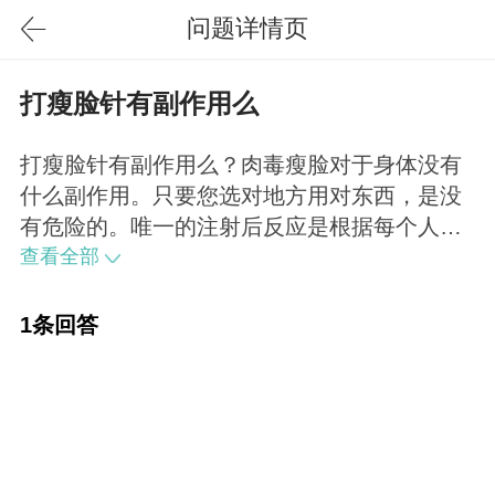
问题详情页
打瘦脸针有副作用么
打瘦脸针有副作用么？肉毒瘦脸对于身体没有
什么副作用。只要您选对地方用对东西，是没
有危险的。唯一的注射后反应是根据每个人的
敏感程度不同，有些会出现打完一两天咬肌酸
查看全部
酸的，稍有无力，是在控制您咬肌的活动，很
快又恢复自如，另外不排除操作不规范导致有
1条回答
左右不对称、嘴歪的情况。