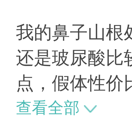
我的鼻子山根
还是玻尿酸比
点，假体性价
适合小幅度调
查看全部