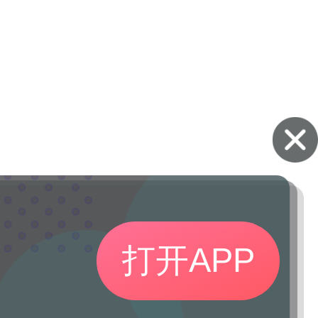
打开APP