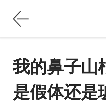
我的鼻子山
是假体还是